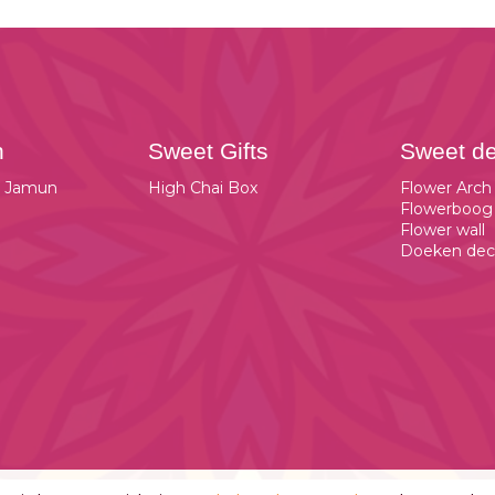
n
Sweet Gifts
Sweet d
b Jamun
High Chai Box
Flower Arch
Flowerboog
Flower wall
Doeken dec