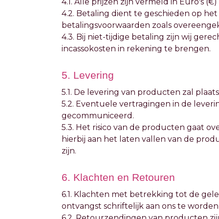
4.1. Alle prijzen zijn vermeld in Euro's (€
4.2. Betaling dient te geschieden op h
betalingsvoorwaarden zoals overeengek
4.3. Bij niet-tijdige betaling zijn wij ge
incassokosten in rekening te brengen.
5. Levering
5.1. De levering van producten zal plaat
5.2. Eventuele vertragingen in de lever
gecommuniceerd.
5.3. Het risico van de producten gaat o
hierbij aan het laten vallen van de pr
zijn.
6. Klachten en Retouren
6.1. Klachten met betrekking tot de ge
ontvangst schriftelijk aan ons te worde
6.2. Retourzendingen van producten zijn