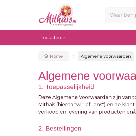
Producten
Vegetarisch
High Chai Box
Flowerboog
Vegan
Hele 
Flower
Non-vegetarisch
Divali box
Doeken decor
Valent
Flowe
Home
Algemene voorwaarden
Kerstbox
Algemene voorwaa
1. Toepasselijkheid
Deze Algemene Voorwaarden zijn van to
Mithais (hierna "wij" of "ons") en de klan
verkoop en levering van producten en/o
2. Bestellingen