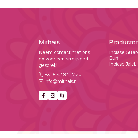
Mithais
Producte
Neem contact met ons
Indiase Gula
Burfi
op voor een vrijblijvend
Indiase Jalebi
gesprek!
+31 6 42 84 17 20
info@mithais.nl