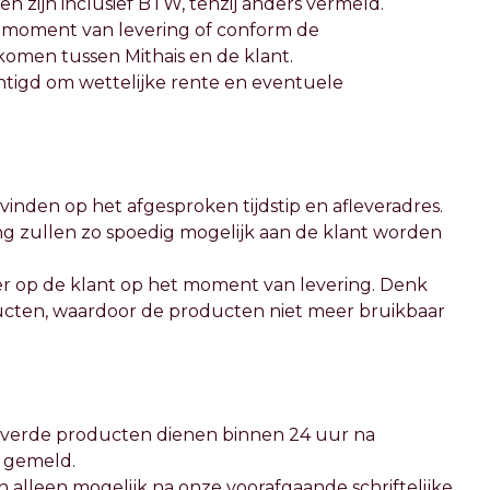
) en zijn inclusief BTW, tenzij anders vermeld.
et moment van levering of conform de
omen tussen Mithais en de klant.
rechtigd om wettelijke rente en eventuele
svinden op het afgesproken tijdstip en afleveradres.
ing zullen zo spoedig mogelijk aan de klant worden
ver op de klant op het moment van levering. Denk
oducten, waardoor de producten niet meer bruikbaar
leverde producten dienen binnen 24 uur na
n gemeld.
 alleen mogelijk na onze voorafgaande schriftelijke