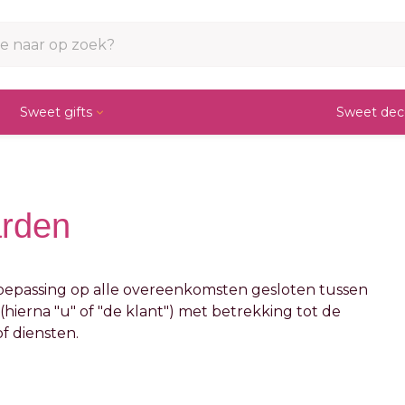
Sweet gifts
Sweet dec
istisch
cakes
 wall
ijnsbox
rarch
rden
epassing op alle overeenkomsten gesloten tussen
t (hierna "u" of "de klant") met betrekking tot de
f diensten.